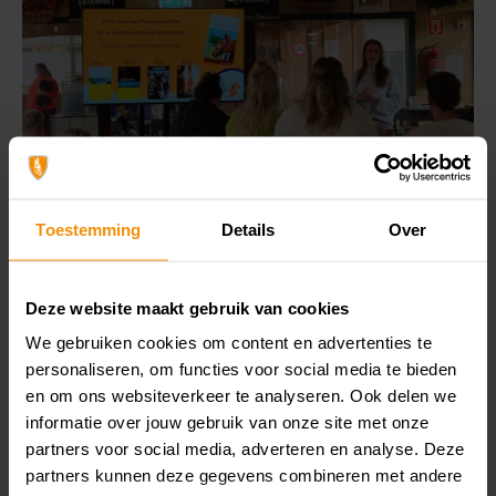
Toestemming
Details
Over
Deze website maakt gebruik van cookies
Jeugd biedt kansen
We gebruiken cookies om content en advertenties te
Een belangrijk thema tijdens de bijeenkomst was de rol van
personaliseren, om functies voor social media te bieden
jeugd. Want zonder nieuwe generaties paardenliefhebbers is er
en om ons websiteverkeer te analyseren. Ook delen we
geen toekomst voor de sector. Veel aanwezigen zien juist daar
informatie over jouw gebruik van onze site met onze
kansen. Ondanks stijgende kosten en veranderingen binnen de
partners voor social media, adverteren en analyse. Deze
sector blijft de interesse in paarden groot. Manegebedrijven
partners kunnen deze gegevens combineren met andere
kampen op veel plekken nog altijd met wachtlijsten.